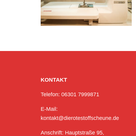
KONTAKT
Telefon: 06301 7999871
E-Mail:
kontakt@dierotestoffscheune.de
Anschrift: Hauptstraße 95,