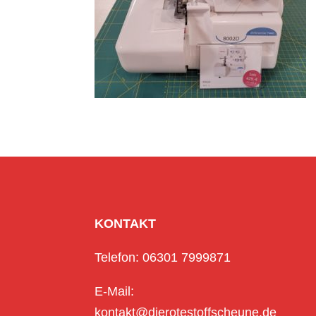
KONTAKT
Telefon: 06301 7999871
E-Mail:
kontakt@dierotestoffscheune.de