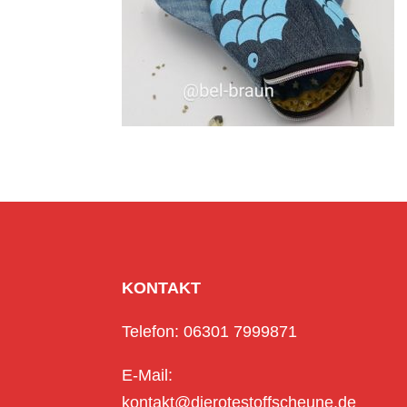
KONTAKT
Telefon: 06301 7999871
E-Mail:
kontakt@dierotestoffscheune.de